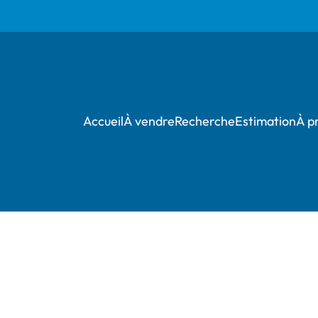
Accueil
À vendre
Recherche
Estimation
À p
***** OPTION *****