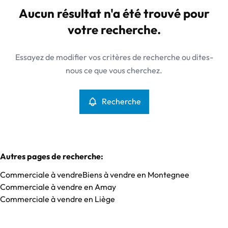
Montegnee (4420)
Aucun résultat n'a été trouvé pour
Remove
Vue de la carte
votre recherche.
Type
Essayez de modifier vos critères de recherche ou dites-
Commerciale
Recherche
Trier par
Remove
nous ce que vous cherchez.
Recherche
Critères plus
Min. budget
Autres pages de recherche
:
Commerciale à vendre
Biens à vendre en Montegnee
Max. budget
Commerciale à vendre en Amay
Commerciale à vendre en Liège