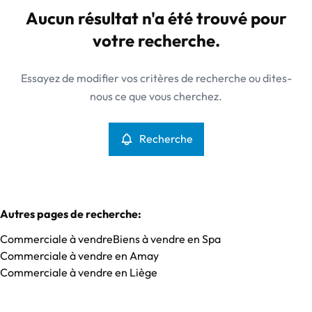
Spa (4900)
Aucun résultat n'a été trouvé pour
Remove
Vue de la carte
votre recherche.
Type
Essayez de modifier vos critères de recherche ou dites-
Commerciale
Recherche
Trier par
Remove
nous ce que vous cherchez.
Recherche
Critères plus
Min. budget
Autres pages de recherche
:
Commerciale à vendre
Biens à vendre en Spa
Max. budget
Commerciale à vendre en Amay
Commerciale à vendre en Liège