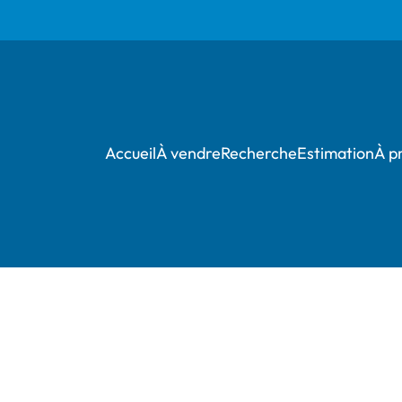
Accueil
À vendre
Recherche
Estimation
À p
***** OPTION *****