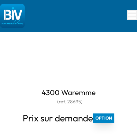
Aller au contenu principal
***** OPTION *****
4300 Waremme
(ref.
28695
)
Prix sur demande
OPTION