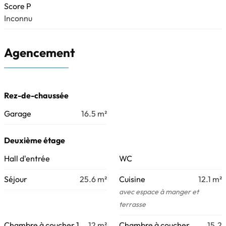
Score P
Inconnu
Agencement
Rez-de-chaussée
Garage
16.5
m²
Deuxième étage
Hall d'entrée
WC
Séjour
25.6
m²
Cuisine
12.1
m²
avec espace à manger et
terrasse
Chambre à coucher 1
12
m²
Chambre à coucher
15.2