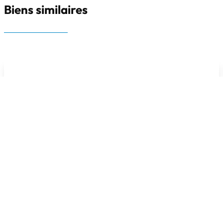
Biens similaires
OPTION
***** OPTION *****