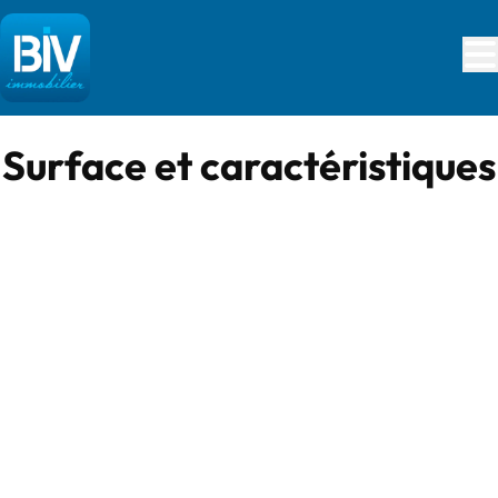
Aller au contenu principal
Surface et caractéristiques