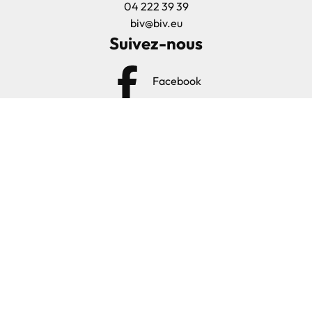
04 222 39 39
biv@biv.eu
Suivez-nous
Facebook
Instagram
Autorité de contrôle: Institut professionnel des agents
immobiliers, Rue du Luxembourg 16B, 1000 Bruxelles - I.P.I.
504.054
Assurance responsabilité civile professionnelle et caution via
NV AXA Belgium sous le numéro de police 730.390.160
Pays d'enregistrement : Belgique
Soumis au code de déontologie des agents immobiliers