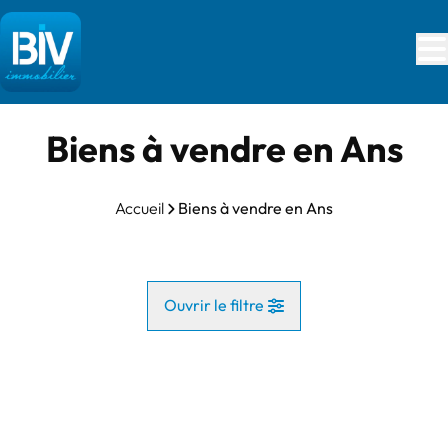
Aller au contenu principal
Biens à vendre en Ans
Accueil
Biens à vendre en Ans
Ouvrir le filtre
Commune
OPTION
Ans (4430)
Remove
Vue de la carte