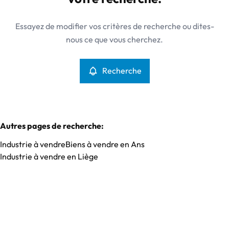
Type
Essayez de modifier vos critères de recherche ou dites-
Industrie
Recherche
Trier par
Remove
nous ce que vous cherchez.
Recherche
Critères plus
Min. budget
Autres pages de recherche
:
Industrie à vendre
Biens à vendre en Ans
Max. budget
Industrie à vendre en Liège
Chercher