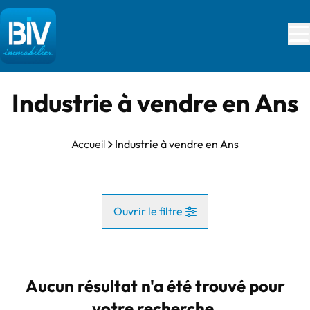
Aller au contenu principal
Industrie à vendre en Ans
Accueil
Industrie à vendre en Ans
Ouvrir le filtre
Commune
Ans (4430)
Aucun résultat n'a été trouvé pour
Remove
Vue de la carte
votre recherche.