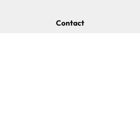
Contact
B.I.V. s.a.
Boulevard de Froidmont 82
(Bd de l’Automobile)
4020 LIEGE
04 222 39 39
biv@biv.eu
Suivez-nous
Facebook
Instagram
Autorité de contrôle: Institut professionnel des agents