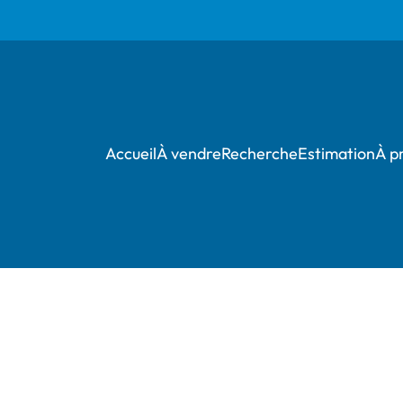
Accueil
À vendre
Recherche
Estimation
À p
***** OPTION *****