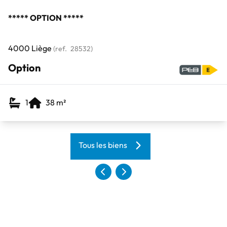
***** OPTION *****
4000 Liège
(ref.
28532
)
Option
1
38
m²
Tous les biens