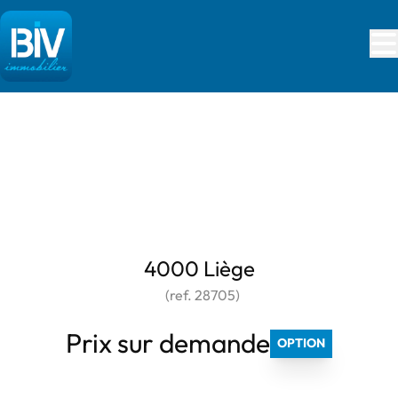
Aller au contenu principal
***** OPTION *****
4000 Liège
(ref.
28705
)
Prix sur demande
OPTION