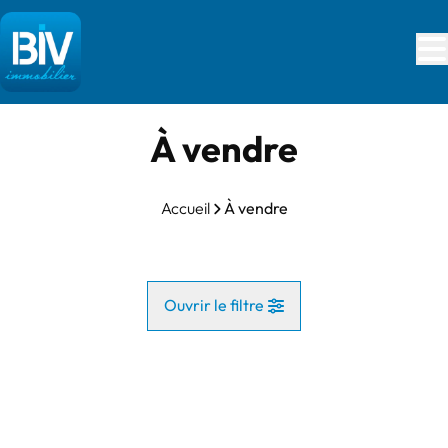
Aller au contenu principal
À vendre
Accueil
À vendre
Ouvrir le filtre
Commune
OPTION
Vue de la carte