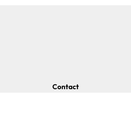
Contact
B.I.V. s.a.
Boulevard de Froidmont 82
(Bd de l’Automobile)
4020 LIEGE