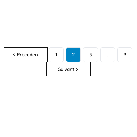
€ 299.000
2
1
103
m²
818
m²
1
Précédent
1
2
3
...
9
Suivant