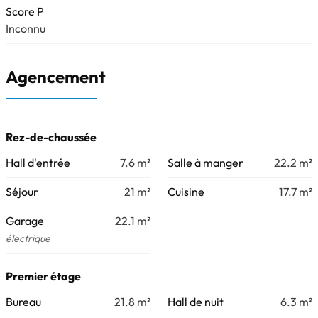
Score P
Inconnu
Agencement
Rez-de-chaussée
Hall d'entrée
7.6
m²
Salle à manger
22.2
m²
Séjour
21
m²
Cuisine
17.7
m²
Garage
22.1
m²
électrique
Premier étage
Bureau
21.8
m²
Hall de nuit
6.3
m²