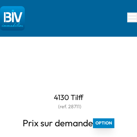
Aller au contenu principal
***** OPTION *****
4130 Tilff
(ref.
28711
)
Prix sur demande
OPTION