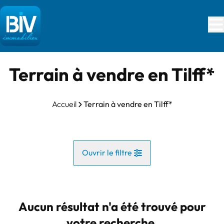
Aller au contenu principal
Terrain à vendre en Tilff*
Accueil
Terrain à vendre en Tilff*
Ouvrir le filtre
Commune
Esneux (4130)
Aucun résultat n'a été trouvé pour
Remove
Vue de la carte
votre recherche.