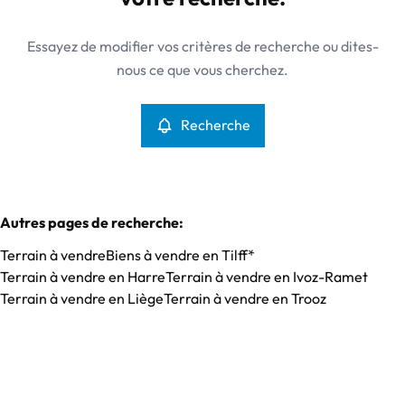
Type
Essayez de modifier vos critères de recherche ou dites-
Terrain
Recherche
Trier par
Remove
nous ce que vous cherchez.
Recherche
Critères plus
Min. budget
Autres pages de recherche
:
Terrain à vendre
Biens à vendre en Tilff*
Max. budget
Terrain à vendre en Harre
Terrain à vendre en Ivoz-Ramet
Terrain à vendre en Liège
Terrain à vendre en Trooz
Chercher