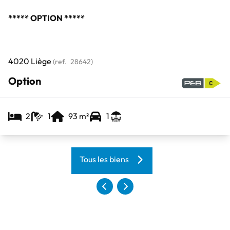
***** OPTION *****
4020 Liège
(ref.
28642
)
Option
2
1
93
m²
1
Tous les biens