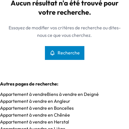
Deigné (4920)
Aucun résultat n'a été trouvé pour
Remove
Vue de la carte
votre recherche.
Type
Essayez de modifier vos critères de recherche ou dites-
Appartement
Recherche
Trier par
Remove
nous ce que vous cherchez.
Recherche
Critères plus
Min. budget
Autres pages de recherche
:
Appartement à vendre
Biens à vendre en Deigné
Max. budget
Appartement à vendre en Angleur
Appartement à vendre en Boncelles
Appartement à vendre en Chênée
Appartement à vendre en Herstal
Chercher
Appartement à vendre en Liège