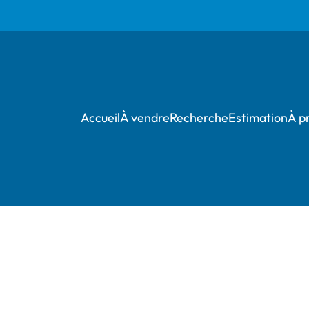
Accueil
À vendre
Recherche
Estimation
À p
***** OPTION *****