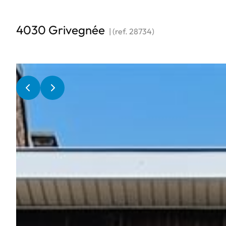
4030 Grivegnée
|
(ref.
28734
)